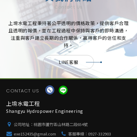
Contact Us
上堉水電工程秉持著公平透明的價格政策，提供客戶合理
且透明的報價，並在工程過程中保持與客戶的即時溝通，
注重與客戶建立長期的合作關係，贏得客戶的信任和支
持。
LINE客服
CONTACT US
上堉水電工程
Shangyu Hydropower Engineering
公司地址：
桃園市蘆竹區山林路二段654號
exe152435@gmail.com
客服專線：
0927-332903