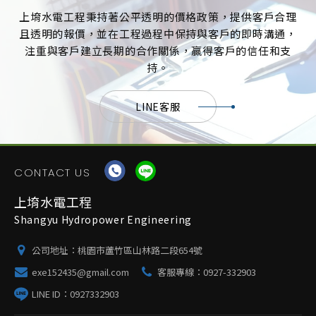
上堉水電工程秉持著公平透明的價格政策，提供客戶合理
且透明的報價，並在工程過程中保持與客戶的即時溝通，
注重與客戶建立長期的合作關係，贏得客戶的信任和支
持。
LINE客服
CONTACT US
上堉水電工程
Shangyu Hydropower Engineering
公司地址：
桃園市蘆竹區山林路二段654號
exe152435@gmail.com
客服專線：
0927-332903
LINE ID：
0927332903